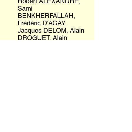
Robert ALEXANDRE,
Sami
BENKHERFALLAH,
Frédéric D'AGAY,
Jacques DELOM, Alain
DROGUET, Alain
DUBREUIL, Christiane
KOHLSTEDT, Pierre
LACAVE, Brigitte
SABATTINI, Jeannine
TILLON, Nicole VIAN,
Jean-Pierre VIOLINO
Page Facebook de la SHFR