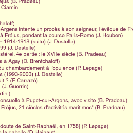
éjus (B. Pradeau)
t Ciamin
haloff)
gens intente un procès à son seigneur, l'évêque de Fr
à Fréjus, pendant la course Paris-Rome (J. Houben)
 1914-1918 (suite) (J. Destelle)
99 (J. Destelle)
stérel. 4e partie : le XVIIe siècle (B. Pradeau)
s à Agay (D. Brentchaloff)
 du chambardement à l'opulence (P. Lepage)
us (1993-2003) (J. Destelle)
t ? (F. Carrazé)
 (J. Guerrin)
tini)
mensuelle à Puget-sur-Argens, avec visite (B. Pradeau)
 Fréjus, 21 siècles d'activités maritimes" (B. Pradeau)
redoute de Saint-Raphaël, en 1758] (P. Lepage)
la gabelle (D. Hainaut)