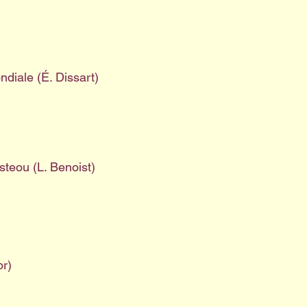
diale (É. Dissart)
steou (L. Benoist)
or)