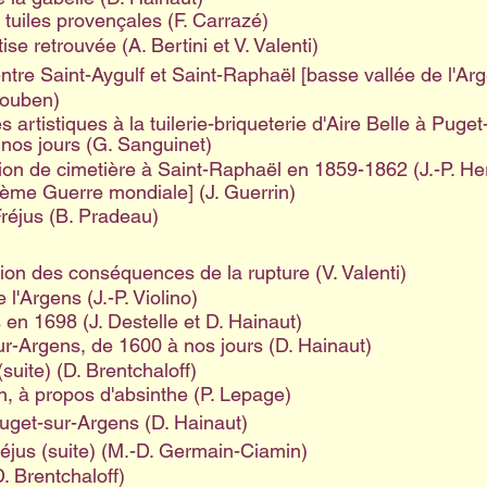
tuiles provençales (F. Carrazé)
ise retrouvée (A. Bertini et V. Valenti)
tre Saint-Aygulf et Saint-Raphaël [basse vallée de l'Arge
Houben)
artistiques à la tuilerie-briqueterie d'Aire Belle à Puget
 nos jours (G. Sanguinet)
ion de cimetière à Saint-Raphaël en 1859-1862 (J.-P. He
2ème Guerre mondiale] (J. Guerrin)
Fréjus (B. Pradeau)
ion des conséquences de la rupture (V. Valenti)
 l'Argens (J.-P. Violino)
 en 1698 (J. Destelle et D. Hainaut)
r-Argens, de 1600 à nos jours (D. Hainaut)
suite) (D. Brentchaloff)
 à propos d'absinthe (P. Lepage)
uget-sur-Argens (D. Hainaut)
réjus (suite) (M.-D. Germain-Ciamin)
 Brentchaloff)