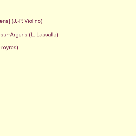
ns] (J.-P. Violino)
-sur-Argens (L. Lassalle)
rreyres)