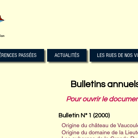
ÉRENCES PASSÉES
ACTUALITÉS
LES RUES DE NOS V
Bulletins annuels
P
our ouvrir le document
Bulletin N° 1 (2000)
Origine du château de Vaucoule
Origine du domaine de la Lieut