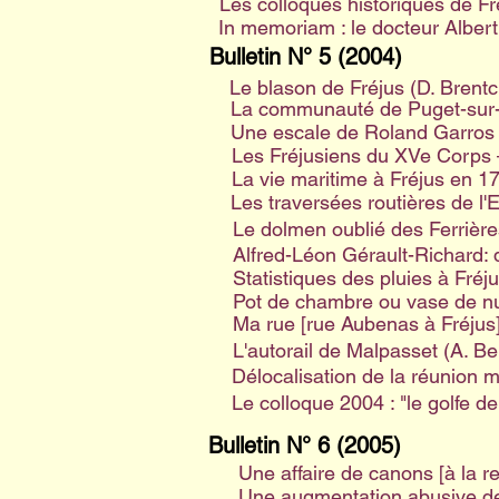
Les colloques historiques de Fr
In memoriam : le docteur Alber
Bulletin N° 5 (2004)
Le blason de Fréjus (D. Brentc
La communauté de Puget-sur-Ar
Une escale de Roland Garros 
Les Fréjusiens du XVe Corps –
La vie maritime à Fréjus en 17
Les traversées routières de l'E
Le dolmen oublié des Ferrière
Alfred-Léon Gérault-Richard:
Statistiques des pluies à Fréj
Pot de chambre ou vase de nui
Ma rue [rue Aubenas à Fréjus]
L'autorail de Malpasset (A. Ber
Délocalisation de la réunion 
Le colloque 2004 : "le golfe de
Bulletin N° 6 (2005)
Une affaire de canons [à la 
Une augmentation abusive de 