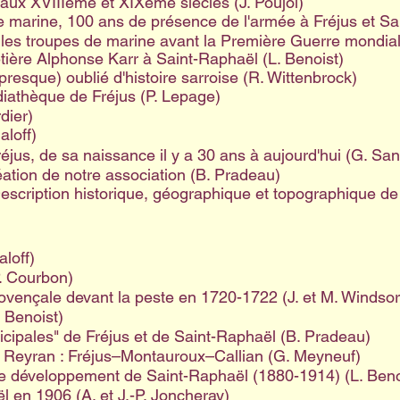
 aux XVIIIème et XIXème siècles (J. Poujol)
e marine, 100 ans de présence de l'armée à Fréjus et Sa
et les troupes de marine avant la Première Guerre mondiale
ière Alphonse Karr à Saint-Raphaël (L. Benoist)
(presque) oublié d'histoire sarroise (R. Wittenbrock)
iathèque de Fréjus (P. Lepage)
dier)
aloff)
réjus, de sa naissance il y a 30 ans à aujourd'hui (G. Sa
éation de notre association (B. Pradeau)
a "Description historique, géographique et topographique 
aloff)
P. Courbon)
vençale devant la peste en 1720-1722 (J. et M. Windsor
. Benoist)
cipales" de Fréjus et de Saint-Raphaël (B. Pradeau)
du Reyran : Fréjus–Montauroux–Callian (G. Meyneuf)
e développement de Saint-Raphaël (1880-1914) (L. Beno
 en 1906 (A. et J.-P. Joncheray)