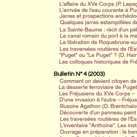
L'affaire du XVe Corps (P. Lepa
L'arrivée de l'eau courante à P
Jarres et prospections archéolo
Quelques jarres estampillées de
La Sainte-Baume : récit d'un pél
Le canal romain du port à la me
La libération de Roquebrune-sur
Les traversées routières de l'Est
"Puget" ou "Le Puget" ? (D. Hai
Les colloques historiques de Fr
Bulletin N° 4 (2003)
Comment on devient citoyen de 
La desserte ferroviaire de Puge
Les Fréjusiens du XVe Corps – 
D'une invasion à l'autre – Fréj
Illusoire Agathon (D. Brentchalof
Découverte d'un panneau peint 
Les traversées routières de l'Esté
L'inventaire "Anthoine". Les in
Ouvrage en préparation : le barr