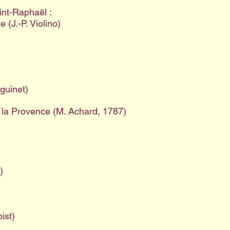
int-Raphaël :
 (J.-P. Violino)
nguinet)
de la Provence (M. Achard, 1787)
)
ist)