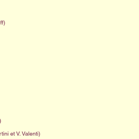
ff)
)
ni et V. Valenti)