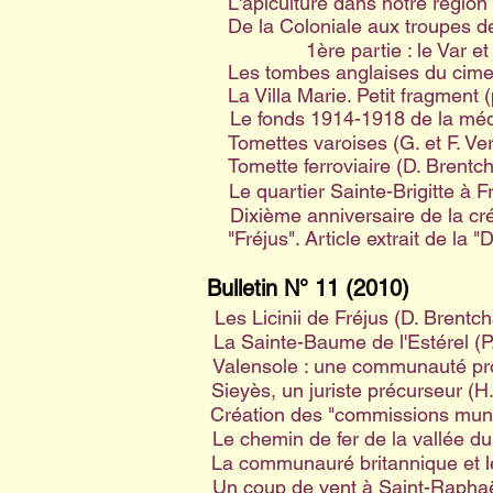
L'apiculture dans notre région
De la Coloniale aux troupes d
1ère partie : le Var 
Les tombes anglaises du cimet
La Villa Marie. Petit fragment 
Le fonds 1914-1918 de la méd
Tomettes varoises (G. et F. Ver
Tomette ferroviaire (D. Brentch
Le quartier Sainte-Brigitte à F
Dixième anniversaire de la cr
"Fréjus". Article extrait de l
Bulletin N° 11 (2010)
Les Licinii de Fréjus (D. Brentch
La Sainte-Baume de l'Estérel (
Valensole : une communauté pro
Sieyès, un juriste précurseur (H
Création des "commissions muni
Le chemin de fer de la vallée 
La communauré britannique et l
Un coup de vent à Saint-Raphaël