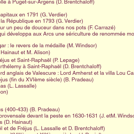
elle à Puget-sur-Argens (D. Brentchaloff)
capitaux en 1791 (G. Verdier)
 la République en 1793 (G. Verdier)
our un peu de douceur dans nos pots (F. Carrazé)
l qui développa aux Arcs une sériculture de renommée mon
gar : le revers de la médaille (M. Windsor)
Hainaut et M. Alison)
jus et Saint-Raphaël (P. Lepage)
thélemy à Saint-Raphaël (D. Brentchaloff)
rd anglais de Valescure : Lord Amherst et la villa Lou Ca
éjus (fin du XVIème siècle) (B. Pradeau)
s (L. Lassalle)
son)
us (400-433) (B. Pradeau)
rovensale devant la peste en 1630-1631 (J. etM. Winds
 (D. Hainaut)
 et de Fréjus (L. Lassalle et D. Brentchaloff)