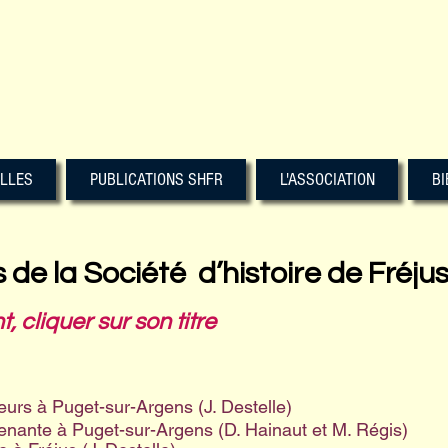
ILLES
PUBLICATIONS SHFR
L'ASSOCIATION
BI
 de la Société d’histoire de Fréju
, cliquer sur son titre
urs à Puget-sur-Argens (J. Destelle)
enante à Puget-sur-Argens (D. Hainaut et M. Régis)