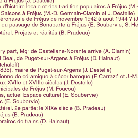
à Fréjus (J. Destelle)
d'histoire locale et des tradition populaires à Fréjus (M
e Saisons à Fréjus (M.-D. Germain-Ciamin et J. Destelle)
 aéronavale de Fréjus de novembre 1942 à août 1944 ? (
e du passage de Bonaparte à Fréjus (E. Soubervie, S. He
térel. Projets et réalités (B. Pradeau)
ry part, Mgr de Castellane-Norante arrive (A. Ciamin)
 Béal, de Puget-sur-Argens à Fréjus (D. Hainaut)
chaloff)
1835), maire de Puget-sur-Argens (J. Destelle)
ienne de céramique à décor baroque (F. Carrazé et J.-M.
x XVIIe et XVIIIe siècles (J. Destelle)
icipales de Fréjus (M. Foucou)
us, actuel Espace culturel (E. Soubervie)
s (E. Soubervie)
térel. 2e partie: le XIXe siècle (B. Pradeau)
réjus (B. Pradeau)
raires de trains (D. Hainaut)