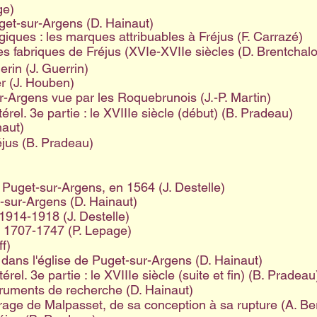
ge)
uget-sur-Argens (D. Hainaut)
giques : les marques attribuables à Fréjus (F. Carrazé)
s fabriques de Fréjus (XVIe-XVIIe siècles (D. Brentchalo
erin (J. Guerrin)
r (J. Houben)
-Argens vue par les Roquebrunois (J.-P. Martin)
érel. 3e partie : le XVIIIe siècle (début) (B. Pradeau)
naut)
éjus (B. Pradeau)
Puget-sur-Argens, en 1564 (J. Destelle)
t-sur-Argens (D. Hainaut)
1914-1918 (J. Destelle)
us 1707-1747 (P. Lepage)
f)
dans l'église de Puget-sur-Argens (D. Hainaut)
rel. 3e partie : le XVIIIe siècle (suite et fin) (B. Pradeau
struments de recherche (D. Hainaut)
age de Malpasset, de sa conception à sa rupture (A. Berti