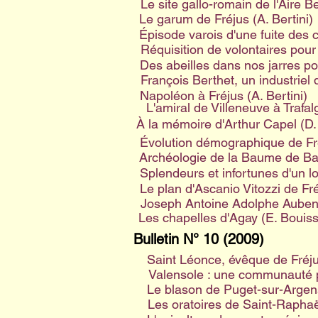
Le site gallo-romain de l'Aire B
Le garum de Fréjus (A. Bertini)
Épisode varois d'une fuite des 
Réquisition de volontaires pour
Des abeilles dans nos jarres p
François Berthet, un industrie
Napoléon à Fréjus (A. Bertini)
L'amiral de Villeneuve à Trafal
À la mémoire d'Arthur Capel (D. 
Évolution démographique de Fré
Archéologie de la Baume de Bar
Splendeurs et infortunes d'un lo
Le plan d'Ascanio Vitozzi de Fr
Joseph Antoine Adolphe Aubena
Les chapelles d'Agay (E. Bouis
Bulletin N° 10 (2009)
Saint Léonce, évêque de Fréj
Valensole : une communauté p
Le blason de Puget-sur-Argens
Les oratoires de Saint-Raphaël