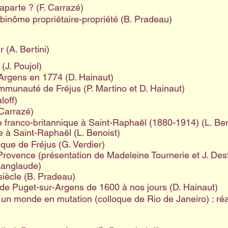
aparte ? (F. Carrazé)
 binôme propriétaire-propriété (B. Pradeau)
 (A. Bertini)
(J. Poujol)
-Argens en 1774 (D. Hainaut)
mmunauté de Fréjus (P. Martino et D. Hainaut)
loff)
 Carrazé)
e franco-britannique à Saint-Raphaël (1880-1914) (L. Ben
e à Saint-Raphaël (L. Benoist)
que de Fréjus (G. Verdier)
rovence (présentation de Madeleine Tournerie et J. Dest
Langlaude)
 siècle (B. Pradeau)
s de Puget-sur-Argens de 1600 à nos jours (D. Hainaut)
un monde en mutation (colloque de Rio de Janeiro) : réa