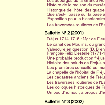
Les auberges de la Grande Rue 
Histoire de la maison du musée 
Historique de l'hôtel des quatr
Que s'est-il passé sur la base
Exposition pour le bicentenair
Les traversées routières de l'Es
Bulletin N° 2 (2001)
Fréjus 1714-1715 : Mgr de Fleu
Le canal des Moulins, ou grand
Valescure en question (D. Brent
François-Félix Destelle (1771-
Une probable production fréjus
Histoire des paluds de Fréjus au
Les premières conseillères mun
La chapelle de l'hôpital de Fréj
Les cadastres anciens de Fréju
Les traversées routières de l'Es
Les colloques historiques de F
Un peu d'humour, à propos d'ho
Bulletin N° 3 (2002)