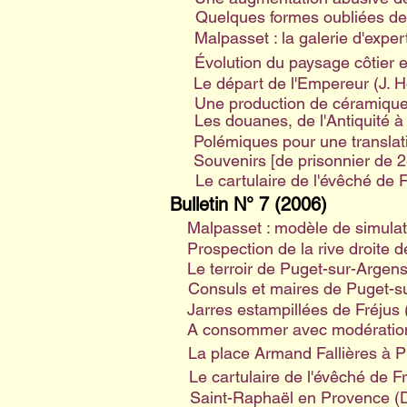
Quelques formes oubliées de 
Malpasset : la galerie d'expert
Évolution du paysage côtier en
Le départ de l'Empereur (J. 
Une production de céramiques 
Les douanes, de l'Antiquité à
Polémiques pour une translat
Souvenirs [de prisonnier de 
Le cartulaire de l'évêché de 
Bulletin N° 7 (2006)
Malpasset : modèle de simulat
Prospection de la rive droite de
Le terroir de Puget-sur-Argens
Consuls et maires de Puget-su
Jarres estampillées de Fréjus (
A consommer avec modération,
La place Armand Fallières à P
Le cartulaire de l'évêché de F
Saint-Raphaël en Provence (D.